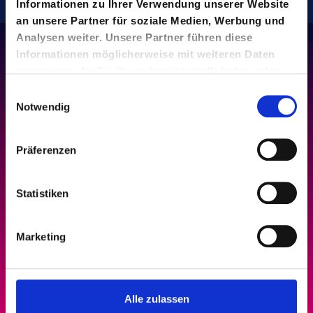
Informationen zu Ihrer Verwendung unserer Website
an unsere Partner für soziale Medien, Werbung und
Analysen weiter. Unsere Partner führen diese
Informationen möglicherweise mit weiteren Daten
zusammen, die Sie ihnen bereitgestellt haben oder
die sie im Rahmen Ihrer Nutzung der Dienste
Einwilligungsauswahl
gesammelt haben.
Notwendig
Präferenzen
Statistiken
Marketing
NEUER MIX!
Alle zulassen