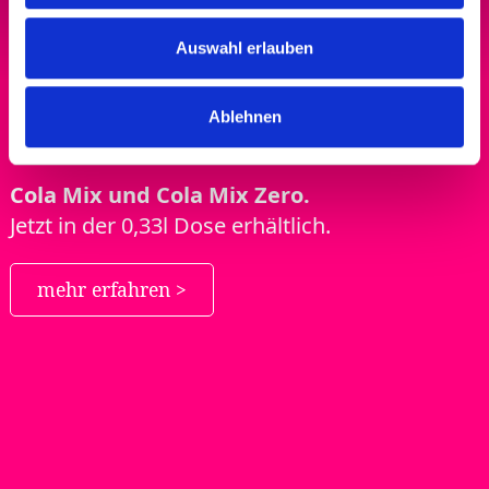
Auswahl erlauben
Ausgewogen. Spritzig.
Erfrischend.
Ablehnen
COLA TRIFFT ORANGE
Cola Mix und Cola Mix Zero.
Jetzt in der 0,33l Dose erhältlich.
mehr erfahren >