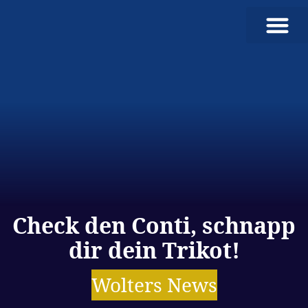
Hofbrauhaus Wolters
Unsere Produkt
Check den Conti, schnapp
dir dein Trikot!
Wolters News