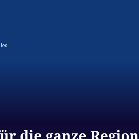
les
r die ganze Region: