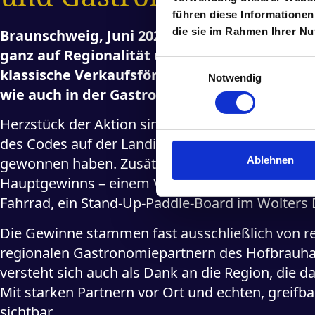
führen diese Informationen
die sie im Rahmen Ihrer N
Braunschweig, Juni 2025 – Das Hofbrauhaus W
ganz auf Regionalität und Nähe zu den Me
Einwilligungsauswahl
klassische Verkaufsförderung mit einem aut
Notwendig
wie auch in der Gastronomie.
Herzstück der Aktion sind individuelle Aktions
des Codes auf der Landingpage www.wolters-kron
Ablehnen
gewonnen haben. Zusätzlich nehmen alle einger
Hauptgewinns – einem Volkswagen Polo vom ABR
Fahrrad, ein Stand-Up-Paddle-Board im Wolters D
Die Gewinne stammen fast ausschließlich von r
regionalen Gastronomiepartnern des Hofbrauhaus 
versteht sich auch als Dank an die Region, die 
Mit starken Partnern vor Ort und echten, grei
sichtbar.