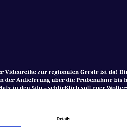
rer Videoreihe zur regionalen Gerste ist da! D
on der Anlieferung über die Probenahme bis 
lz in den Silo – schließlich soll euer Wolter
rste aus der Region
Details